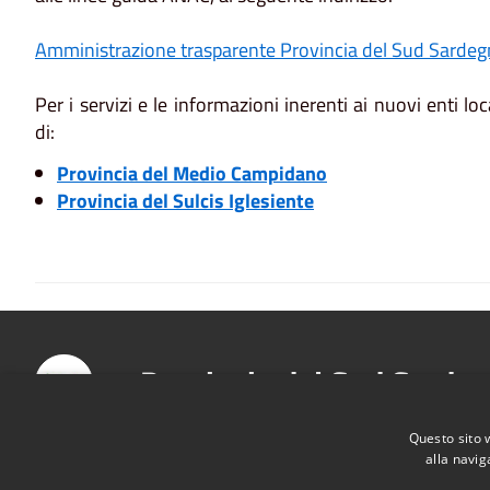
Amministrazione trasparente Provincia del Sud Sardeg
Per i servizi e le informazioni inerenti ai nuovi enti local
di:
Provincia del Medio Campidano
Provincia del Sulcis Iglesiente
Provincia del Sud Sarde
Questo sito 
alla navig