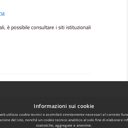
na
i, è possibile consultare i siti istituzionali
gna
Informazioni sui cookie
web utilizza cookie tecnici e assimilati strettamente necessari al corretto fu
azione del sito, nonché un cookie tecnico analitico al solo fine di elaborare i
statistiche, aggregate e anonime.